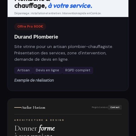
chauffage,
à votre service.
Dépannage, installation et entretien. Intervention rapide en Corrèze.
Offre Pro 900€
Durand Plomberie
Site vitrine pour un artisan plombier-chauffagiste.
Présentation des services, zone d'intervention,
demande de devis en ligne.
Artisan
Devis en ligne
RGPD complet
Exemple de réalisation
Atelier Horizon
Projets
Services
Contact
ARCHITECTURE & DESIGN
Donner
forme
à vos projets