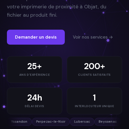
votre imprimerie de proximité à Objat, du
fichier au produit fini.
Demander un devis
Voir nos services →
25+
200+
ANS D'EXPÉRIENCE
CLIENTS SATISFAITS
24h
1
DÉLAI DEVIS
INTERLOCUTEUR UNIQUE
Perpezac-le-Noir
Lubersac
Beyssenac
Saint-Cyprien
A