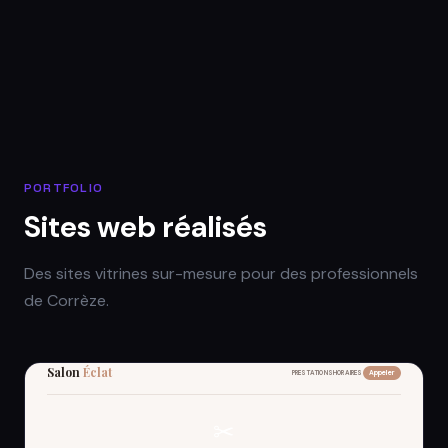
PORTFOLIO
Sites web réalisés
Des sites vitrines sur-mesure pour des professionnels
de Corrèze.
Salon
Éclat
Appeler
PRESTATIONS
HORAIRES
✂