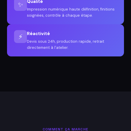
Qualité
✨
Impression numérique haute définition, finitions
soignées, contrôle à chaque étape.
Réactivité
⚡
Devis sous 24h, production rapide, retrait
directement à l'atelier.
COMMENT ÇA MARCHE