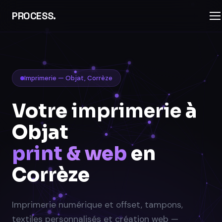
PROCESS.
Imprimerie — Objat, Corrèze
Votre
imprimerie
à
Objat
print & web
en
Corrèze
Imprimerie numérique et offset, tampons,
textiles personnalisés et création web —