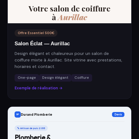
Votre salon de coiffure
à
Aurillac
Offre Essentiel 500€
Salon Éclat — Aurillac
Design élégant et chaleureux pour un salon de
coiffure mixte à Aurillac. Site vitrine avec prestations,
horaires et contact.
One-page
Design élégant
Coiffure
Exemple de réalisation →
Durand Plomberie
Devis
DP
🔧 Artisan depuis 2015
Plomberie &