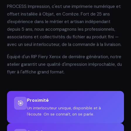
PROCESS Impression, c'est une imprimerie numérique et
offset installée à Objat, en Corrèze. Fort de 25 ans
d'expérience dans le métier et artisan indépendant
depuis 5 ans, nous accompagnons les professionnels,
associations et collectivités du fichier au produit fini —
avec un seul interlocuteur, de la commande à la livraison.
Équipé d'un RIP Fiery Xerox de dernière génération, notre
atelier garantit une qualité d'impression irréprochable, du
flyer à l'affiche grand format.
Proximité
🎯
Un interlocuteur unique, disponible et à
l'écoute. On se connaît, on se parle.