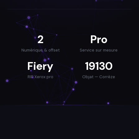
2
Pro
Numérique & offset
Service sur mesure
Fiery
19130
RIP Xerox pro
Objat — Corrèze